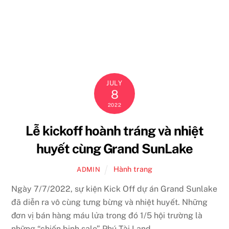
Skip
to
content
JULY
8
2022
Lễ kickoff hoành tráng và nhiệt
huyết cùng Grand SunLake
Hành trang
ADMIN
Ngày 7/7/2022, sự kiện Kick Off dự án Grand Sunlake
đã diễn ra vô cùng tưng bừng và nhiệt huyết. Những
đơn vị bán hàng máu lửa trong đó 1/5 hội trường là
những “chiến binh sale” Phú Tài Land.