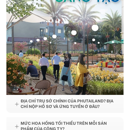
ĐỊA CHỈ TRỤ SỞ CHÍNH CỦA PHUTAILAND? ĐỊA
CHỈ NỘP HỒ SƠ VÀ ỨNG TUYỂN Ở ĐÂU?
MỨC HOA HỒNG TỐI THIỂU TRÊN MỖI SẢN
PHẨM CỦA CÔNG TY?