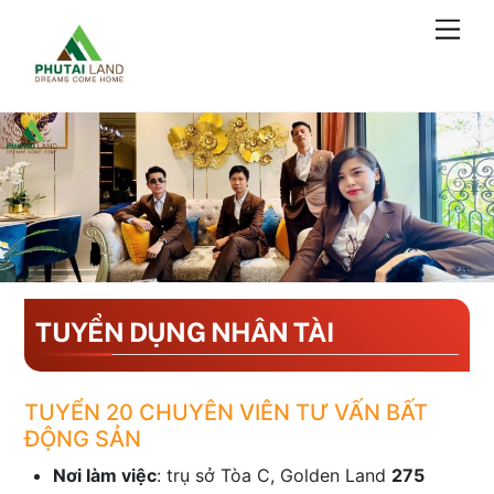
Skip
Men
to
content
TUYỂN DỤNG NHÂN TÀI
TUYỂN 20 CHUYÊN VIÊN TƯ VẤN BẤT
ĐỘNG SẢN
Nơi làm việc
: trụ sở Tòa C, Golden Land
275