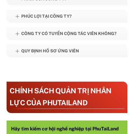
PHÚC LỢI TẠI CÔNG TY?
CÔNG TY CÓ TUYỂN CỘNG TÁC VIÊN KHÔNG?
QUY ĐỊNH HỒ SƠ ỨNG VIÊN
CHÍNH SÁCH QUẢN TRỊ NHÂN
LỰC CỦA PHUTAILAND
Hãy tìm kiếm cơ hội nghề nghiệp tại PhuTaiLand